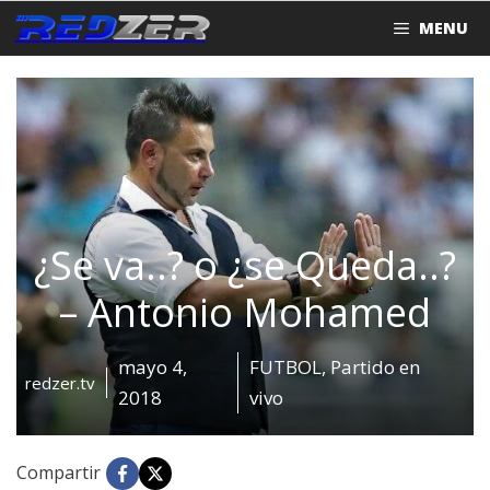
Saltar
MENU
al
contenido
¿Se va..? o ¿se Queda..?
– Antonio Mohamed
mayo 4,
FUTBOL
,
Partido en
redzer.tv
2018
vivo
Compartir