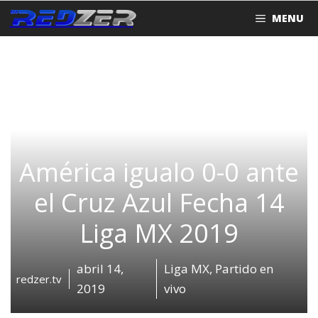
Saltar
MENU
al
contenido
América igualo 0-0 ante
el Cruz Azul Fecha 14
Liga MX 2019
abril 14,
Liga MX
,
Partido en
redzer.tv
2019
vivo