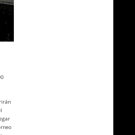
00
rirán
l
pegar
orneo