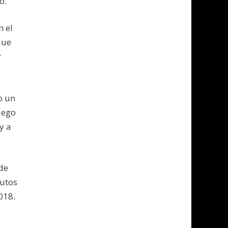
o.
n el
que
r
o un
uego
y a
de
nutos
018.