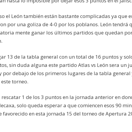
n hasta lo imposible por dejar esos 3 puntos en el Jalisc
aso el León también están bastante complicadas ya que e
on por una goliza de 4-0 por los poblanos. León tendrá 
gatoria mente ganar los últimos partidos que quedan po
n.
r 13 de la tabla general con un total de 16 puntos y sol
tos, sin duda alguna este partido Atlas vs León sera un j
por debajo de los primeros lugares de la tabla general 
 este torneo.
rescatar 1 de los 3 puntos en la jornada anterior en don
 Necaxa, solo queda esperar a que comiencen esos 90 mi
le favorecido en esta jornada 15 del torneo de Apertura 2