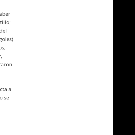
haber
illo;
del
goles)
os,
,
raron
cta a
o se