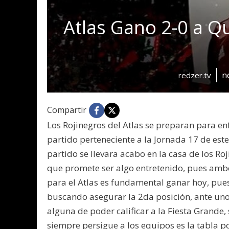
Atlas Gano 2-0 a Q
n
redzer.tv
Compartir
Los Rojinegros del Atlas se preparan para en
partido perteneciente a la Jornada 17 de est
partido se llevara acabo en la casa de los Roj
que promete ser algo entretenido, pues ambo
para el Atlas es fundamental ganar hoy, pu
buscando asegurar la 2da posición, ante uno
alguna de poder calificar a la Fiesta Grande
siempre persigue a los equipos es la tabla p