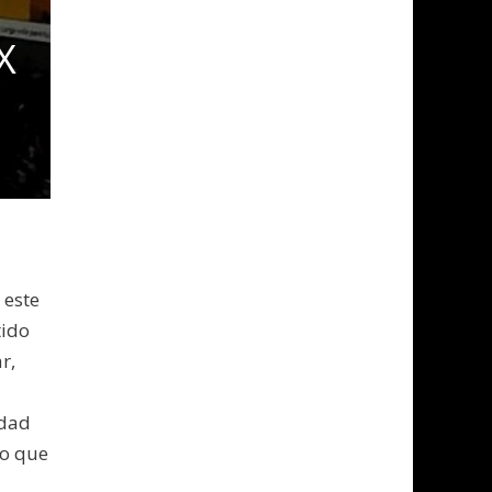
X
 este
tido
r,
idad
go que