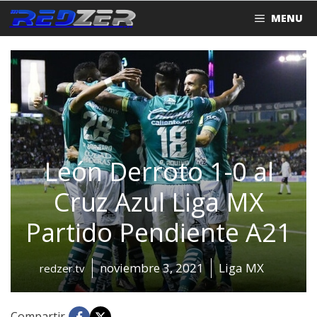
Saltar
MENU
al
contenido
León Derroto 1-0 al
Cruz Azul Liga MX
Partido Pendiente A21
noviembre 3, 2021
Liga MX
redzer.tv
Compartir