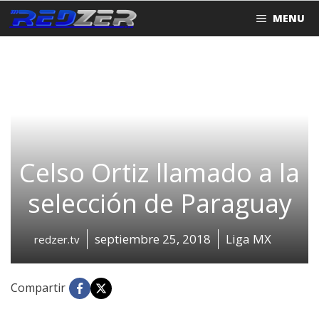
Saltar
MENU
al
contenido
Celso Ortiz llamado a la
selección de Paraguay
septiembre 25, 2018
Liga MX
redzer.tv
Compartir