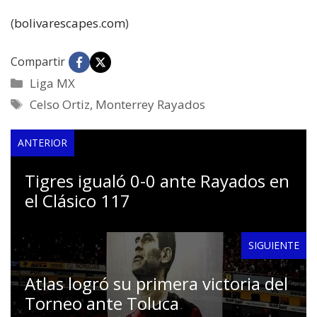
(
bolivarescapes.com
)
Compartir
Categorías
Liga MX
Etiquetas
Celso Ortiz
,
Monterrey Rayados
ANTERIOR
Tigres igualó 0-0 ante Rayados en
el Clásico 117
SIGUIENTE
Atlas logró su primera victoria del
Torneo ante Toluca