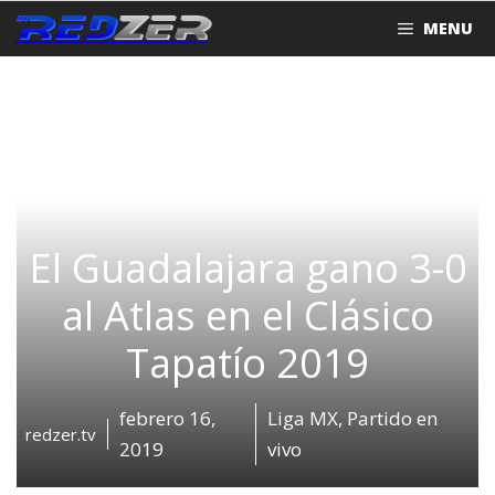
Saltar
MENU
al
contenido
El Guadalajara gano 3-0
al Atlas en el Clásico
Tapatío 2019
febrero 16,
Liga MX
,
Partido en
redzer.tv
2019
vivo