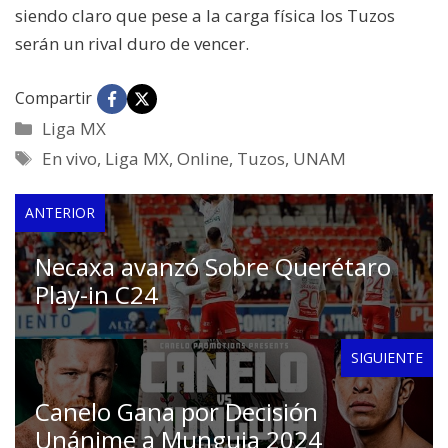
siendo claro que pese a la carga física los Tuzos
serán un rival duro de vencer.
Compartir
Categorías
Liga MX
Etiquetas
En vivo
,
Liga MX
,
Online
,
Tuzos
,
UNAM
ANTERIOR
Necaxa avanzó Sobre Querétaro
Play-in C24
SIGUIENTE
Canelo Gana por Decisión
Unánime a Munguia 2024