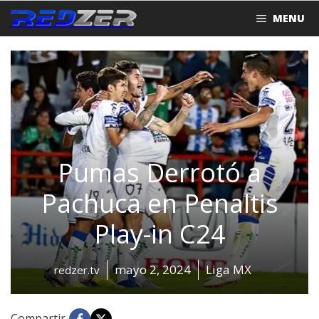
Saltar
MENU
al
contenido
Pumas Derrotó a
Pachuca en Penaltis
Play-in C24
mayo 2, 2024
Liga MX
redzer.tv
Compartir