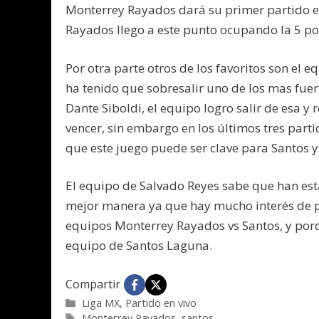
Monterrey Rayados dará su primer partido e
Rayados llego a este punto ocupando la 5 pos
Por otra parte otros de los favoritos son el
ha tenido que sobresalir uno de los mas fuert
Dante Siboldi, el equipo logro salir de esa y
vencer, sin embargo en los últimos tres part
que este juego puede ser clave para Santos y
El equipo de Salvado Reyes sabe que han esta
mejor manera ya que hay mucho interés de por
equipos Monterrey Rayados vs Santos, y por
equipo de Santos Laguna.
Compartir
Categorías
Liga MX
,
Partido en vivo
Etiquetas
Monterrey Rayados
,
santos