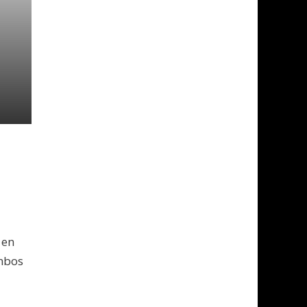
s
 en
ambos