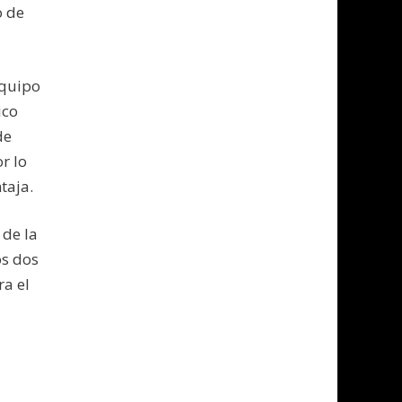
o de
equipo
ico
de
r lo
taja.
 de la
os dos
a el