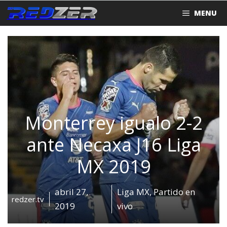
Saltar
MENU
al
contenido
Monterrey igualo 2-2
ante Necaxa J16 Liga
MX 2019
abril 27,
Liga MX
,
Partido en
redzer.tv
2019
vivo