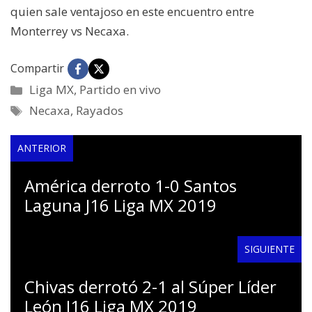
quien sale ventajoso en este encuentro entre
Monterrey vs Necaxa.
Compartir
Categorías
Liga MX
,
Partido en vivo
Etiquetas
Necaxa
,
Rayados
ANTERIOR
América derroto 1-0 Santos
Laguna J16 Liga MX 2019
SIGUIENTE
Chivas derrotó 2-1 al Súper Líder
León J16 Liga MX 2019