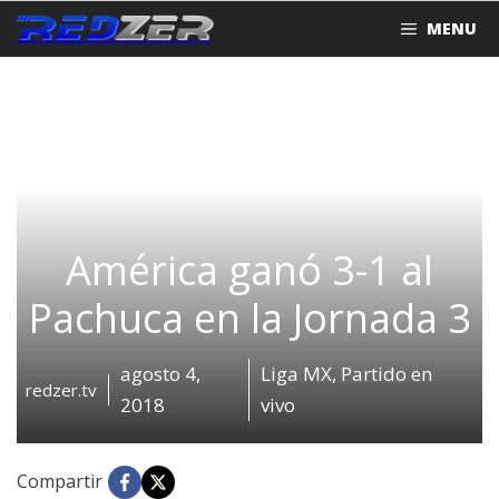
Saltar
MENU
al
contenido
América ganó 3-1 al
Pachuca en la Jornada 3
agosto 4,
Liga MX
,
Partido en
redzer.tv
2018
vivo
Compartir