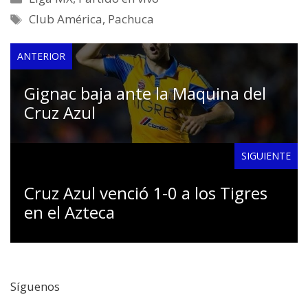
Etiquetas
Club América
,
Pachuca
ANTERIOR
Gignac baja ante la Maquina del
Cruz Azul
SIGUIENTE
Cruz Azul venció 1-0 a los Tigres
en el Azteca
Síguenos