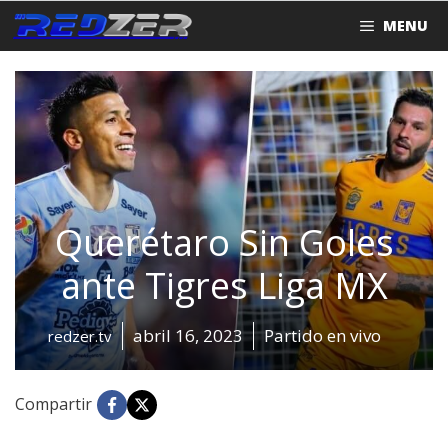
Saltar
MENU
al
contenido
Querétaro Sin Goles
ante Tigres Liga MX
abril 16, 2023
Partido en vivo
redzer.tv
Compartir