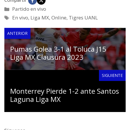
Compartir
Categorías
Partido en vivo
Etiquetas
En vivo
,
Liga MX
,
Online
,
Tigres UANL
ANTERIOR
Pumas Golea 3-1 al Toluca J15
Liga MX Clausura 2023
SIGUIENTE
Monterrey Pierde 1-2 ante Santos
Laguna Liga MX