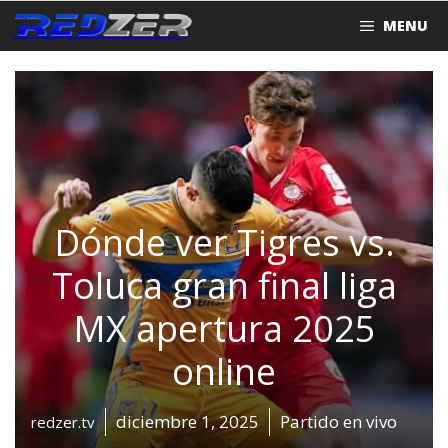
Saltar
MENU
al
contenido
Dónde ver Tigres vs.
Toluca gran final liga
MX apertura 2025
online
diciembre 1, 2025
Partido en vivo
redzer.tv