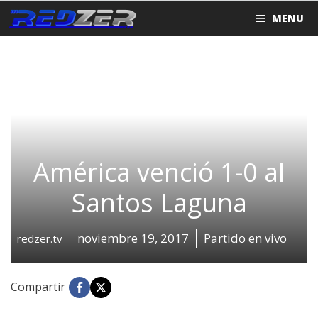
Saltar
MENU
al
contenido
América venció 1-0 al
Santos Laguna
noviembre 19, 2017
Partido en vivo
redzer.tv
Compartir