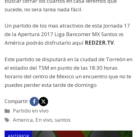
buscar cerrar los cuartos en casa veremos que
sucede, no sera tarea nada fácil.
Un partido de los mas atractivos de esta Jornada 17
de la Apertura 2017 Liga Bancomer MX Santos vs
América podrás disfrutarlo aquí
REDZER.TV
.
Este partido se disputará en la ciudad de Torreón en
el estadio del TSM en punto de las 18:30 horas
horario del centro de Mexico un encuentro que no te
puedes perder esta tarde de domingo
Compartir
Categorías
Partido en vivo
Etiquetas
America
,
En vivo
,
santos
ANTERIOR