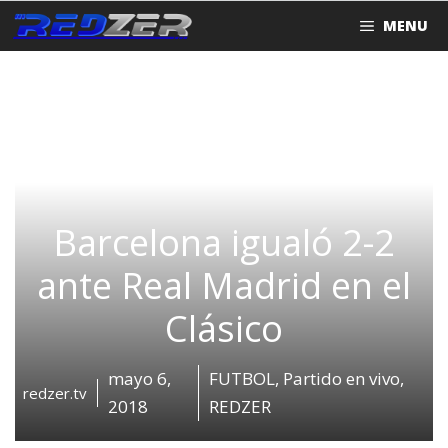
Saltar
MENU
al
contenido
Barcelona igualó 2-2
ante Real Madrid en el
Clásico
mayo 6,
FUTBOL
,
Partido en vivo
,
redzer.tv
2018
REDZER