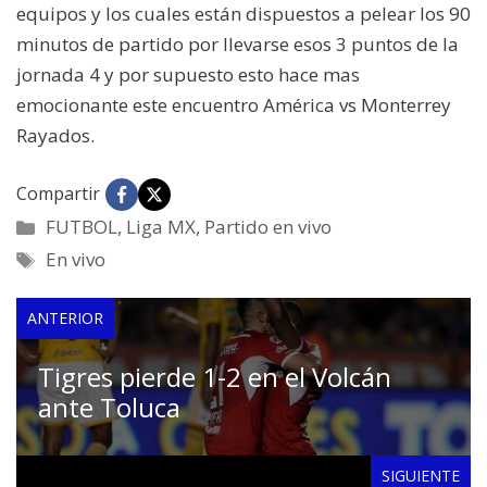
equipos y los cuales están dispuestos a pelear los 90
minutos de partido por llevarse esos 3 puntos de la
jornada 4 y por supuesto esto hace mas
emocionante este encuentro América vs Monterrey
Rayados.
Compartir
Categorías
FUTBOL
,
Liga MX
,
Partido en vivo
Etiquetas
En vivo
ANTERIOR
Tigres pierde 1-2 en el Volcán
ante Toluca
SIGUIENTE