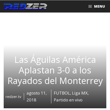
Saltar
MENU
al
contenido
Las Águilas América
Aplastan 3-0 a los
Rayados del Monterrey
agosto 11,
FUTBOL
,
Liga MX
,
redzer.tv
2018
Partido en vivo