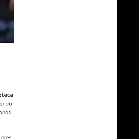
4
zteca
iendo
donos
ndrés