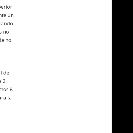
erior
nte un
llando
s no
de no
l de
s 2
imos 8
ara la