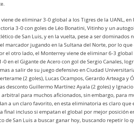
e.
s viene de eliminar 3-0 global a los Tigres de la UANL, en 
victoria 3-0 con goles de Léo Bonatini, Vitinho y un autogo
lético de San Luis, y en la vuelta, pese a ser dominados 
 el marcador jugando en la Sultana del Norte, por lo que
por el otro lado, el Monterrey viene de eliminar 6-3 global 
-0 en el Gigante de Acero con gol de Sergio Canales, log
mas a salir de su juego defensivo en Ciudad Universitaria
erterame (2 goles), Lucas Ocampos, Gerardo Arteaga y Ó
s desconto Guillermo Martínez Ayala (2 goles) y Ignacio
a arbitral para muchos aficionados, sin embargo, para 
an a un claro favorito, en esta eliminatoria es claro que 
a final incluso si empatan el global por mejor posición e
ético de San Luis a buscar ganar hoy, buscando repetir lo 