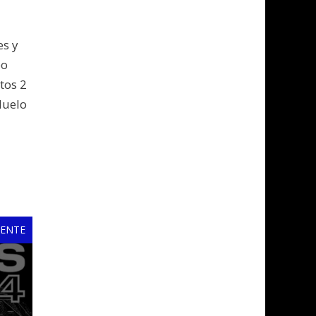
es y
po
tos 2
duelo
IENTE