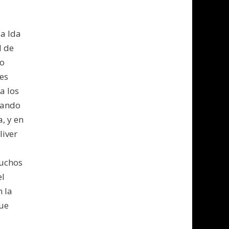
la Ida
l de
no
 es
a los
rando
, y en
liver
muchos
el
n la
que