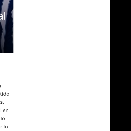
al
a
rtido
s,
l en
 lo
r lo