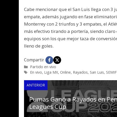
Cabe mencionar que el San Luis llega con 3 ju
empate, además jugando en fase eliminatoria 
Monterrey con 2 triunfos y 3 empates, el Atlé
más efectivo tirando a portería, siendo clar
equipos son los que mejor taza de conversión
lleno de goles.
Compartir
Categorías
Partido en vivo
Etiquetas
En vivo
,
Liga MX
,
Online
,
Rayados
,
San Luis
,
SEMIF
ANTERIOR
Pumas Ganó a Rayados en Pen
Leagues Cup