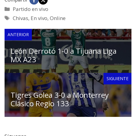
Categorías
Partido en vivo
Etiquetas
Chivas
,
En vivo
,
Online
ANTERIOR
León Derrotó 1-0 a Tijuana Liga
MX A23
SIGUIENTE
Tigres Golea 3-0 a Monterrey
Clásico Regio 133