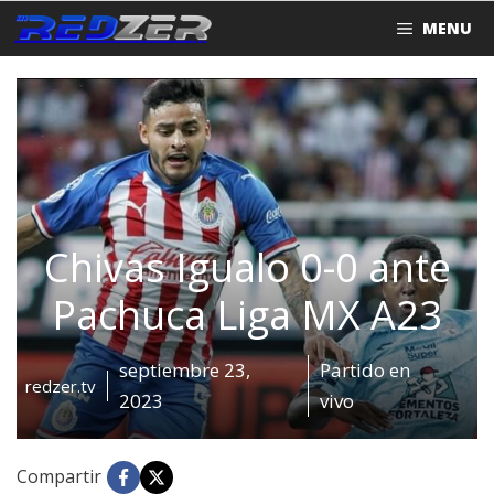
Saltar
MENU
al
contenido
Chivas Igualo 0-0 ante
Pachuca Liga MX A23
septiembre 23,
Partido en
redzer.tv
2023
vivo
Compartir