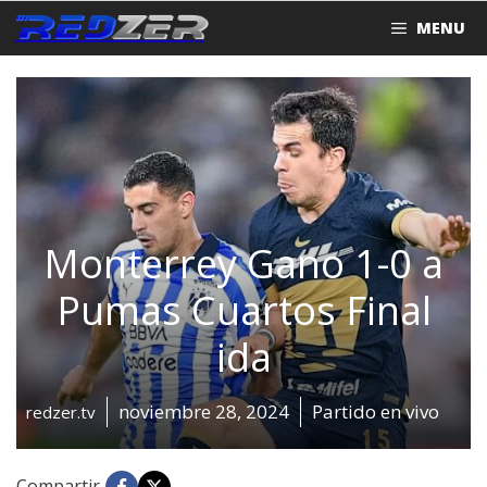
Saltar
MENU
al
contenido
Monterrey Gano 1-0 a
Pumas Cuartos Final
ida
noviembre 28, 2024
Partido en vivo
redzer.tv
Compartir